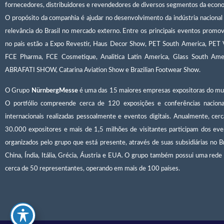
fornecedores, distribuidores e revendedores de diversos segmentos da econ
O propósito da companhia é ajudar no desenvolvimento da indústria nacional
relevância do Brasil no mercado externo. Entre os principais eventos promo
no país estão a Expo Revestir, Haus Decor Show, PET South America, PET 
FCE Pharma, FCE Cosmetique, Analitica Latin America, Glass South Amer
ABRAFATI SHOW, Catarina Aviation Show e Brazilian Footwear Show.
O Grupo
NürnbergMesse
é uma das 15 maiores empresas expositoras do mu
O portfólio compreende cerca de 120 exposições e conferências naciona
internacionais realizadas pessoalmente e eventos digitais. Anualmente, cer
30.000 expositores e mais de 1,5 milhões de visitantes participam dos ev
organizados pelo grupo que está presente, através de suas subsidiárias no Br
China, Índia, Itália, Grécia, Áustria e EUA. O grupo também possui uma red
cerca de 50 representantes, operando em mais de 100 países.