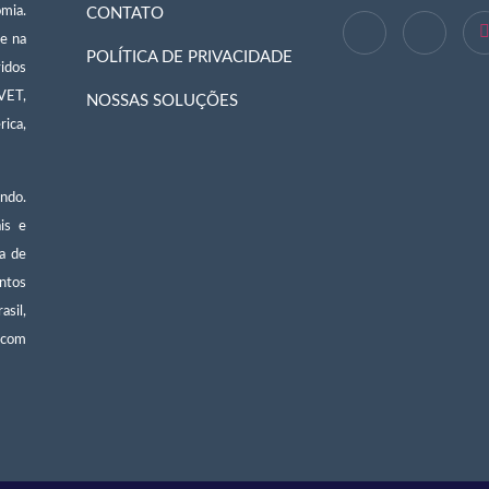
omia.
CONTATO
 e na
POLÍTICA DE PRIVACIDADE
vidos
VET,
NOSSAS SOLUÇÕES
ica,
ndo.
is e
ca de
entos
asil,
e com